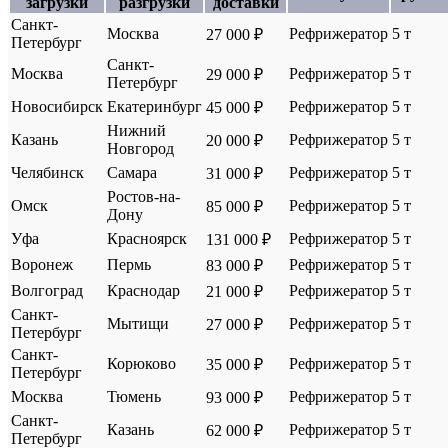
загрузки
разгрузки
доставки
Санкт-
Москва
Рефрижератор
5 т
27 000 ₽
Петербург
Санкт-
Москва
Рефрижератор
5 т
29 000 ₽
Петербург
Новосибирск
Екатеринбург
Рефрижератор
5 т
45 000 ₽
Нижний
Казань
Рефрижератор
5 т
20 000 ₽
Новгород
Челябинск
Самара
Рефрижератор
5 т
31 000 ₽
Ростов-на-
Омск
Рефрижератор
5 т
85 000 ₽
Дону
Уфа
Красноярск
Рефрижератор
5 т
131 000 ₽
Воронеж
Пермь
Рефрижератор
5 т
83 000 ₽
Волгоград
Краснодар
Рефрижератор
5 т
21 000 ₽
Санкт-
Мытищи
Рефрижератор
5 т
27 000 ₽
Петербург
Санкт-
Корюково
Рефрижератор
5 т
35 000 ₽
Петербург
Москва
Тюмень
Рефрижератор
5 т
93 000 ₽
Санкт-
Казань
Рефрижератор
5 т
62 000 ₽
Петербург